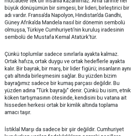
mücadele tek bir insanla kazanılmaz. Ama tarihte her
büyük dönüşümün bir simgesi, bir lideri, birleştirici bir
adı vardır. Fransa’da Napolyon, Hindistan’da Gandhi,
Güney Afrika’da Mandela nasıl bir dönemin sembolü
olmuşsa, Türkiye Cumhuriyeti’nin kuruluş iradesinin
sembolü de Mustafa Kemal Atatürk’tür.
Çünkü toplumlar sadece sınırlarla ayakta kalmaz.
Ortak hafıza, ortak duygu ve ortak hedeflerle ayakta
kalır. Bir bayrak, bir marş, bir lider figürü; insanların aynı
çatı altında birleşmesini sağlar. Bu yüzden bizim
bayrağımız sadece bir kumaş parçası değildir. Bu
yüzden adına “Türk bayrağı” denir. Çünkü bu isim, etnik
köken tartışmasının ötesinde, kendisini bu vatana ait
hisseden herkesi ortak bir kimlik altında toplama
amacı taşır.
İstiklal Marşı da sadece bir şiir değildir. Cumhuriyet