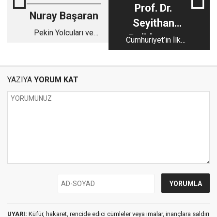
Prof. Dr.
Nuray Başaran
Seyithan
Pekin Yolcuları ve
Deliduman
Cumhuriyet’in İlk
Libya…(2)
Yıllarından Günümüze
Hukukun Ana Ekseni
YAZIYA
YORUM KAT
UYARI:
Küfür, hakaret, rencide edici cümleler veya imalar, inançlara saldırı