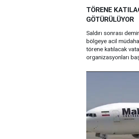
TÖRENE KATILA
GÖTÜRÜLÜYOR
Saldırı sonrası demir
bölgeye acil müdahal
törene katılacak vat
organizasyonları başl