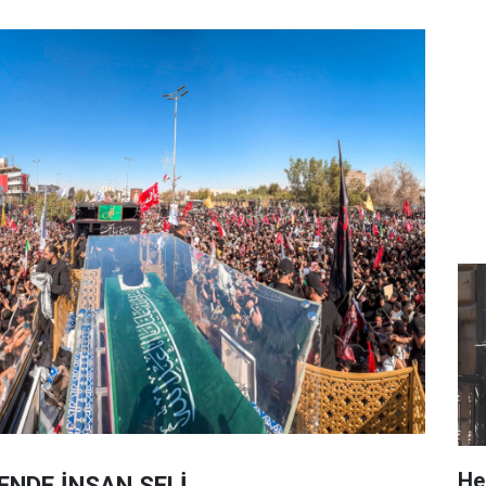
He
ENDE İNSAN SELİ