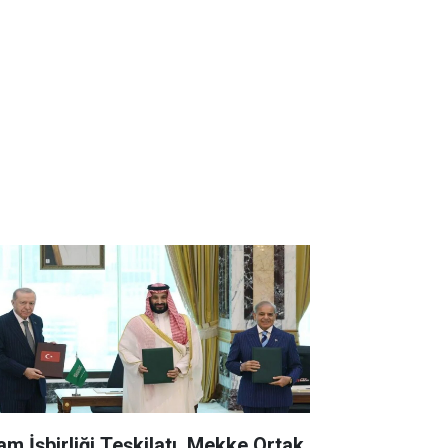
lam İşbirliği Teşkilatı, Mekke Ortak