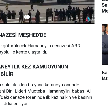
Sa
Me
NAZESİ MEŞHED'DE
le götürülecek Hamaney'in cenazesi ABD
yolu ile kente ulaştırıldı.
NEY İLK KEZ KAMUOYUNUN
Ba
BİLİR
İs
n saldırılardan bu yana kamuoyu önünde
eni Dini Lideri Mücteba Hamaney'in, babası Ali
ki cenaze töreninde ilk kez halkın ve basının
 iddia ediliyor.