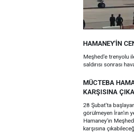
HAMANEY'İN CE
Meşhed'e trenyolu i
saldırısı sonrası hava
MÜCTEBA HAMA
KARŞISINA ÇIKA
28 Şubat'ta başlaya
görülmeyen İran'ın y
Hamaney'in Meşhed'de
karşısına çıkabileceği