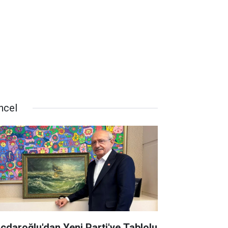
ncel
lıçdaroğlu'dan Yeni Parti'ye Tablolu