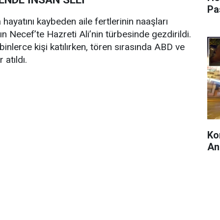
Pa
ayatını kaybeden aile fertlerinin naaşları
n Necef’te Hazreti Ali’nin türbesinde gezdirildi.
nlerce kişi katılırken, tören sırasında ABD ve
 atıldı.
Ko
An