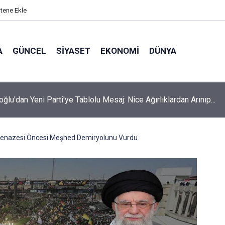
itene Ekle
A
GÜNCEL
SIYASET
EKONOMI
DÜNYA
oğlu'dan Yeni Parti'ye Tablolu Mesaj: Nice Ağırlıklardan Arınıp...
enazesi Öncesi Meşhed Demiryolunu Vurdu