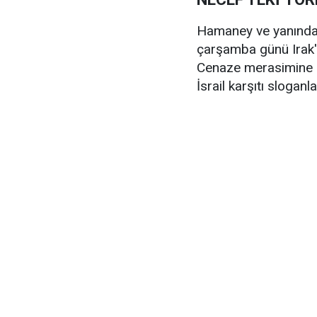
Hamaney ve yanında h
çarşamba günü Irak'ı
Cenaze merasimine bi
İsrail karşıtı sloganlar