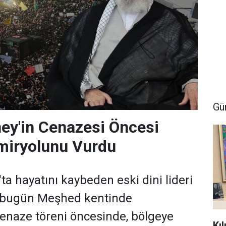
Gü
y'in Cenazesi Öncesi
iryolunu Vurdu
'ta hayatını kaybeden eski dini lideri
 bugün Meşhed kentinde
enaze töreni öncesinde, bölgeye
Kı