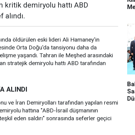
n kritik demiryolu hattı ABD
Mes
 alındı.
sında öldürülen eski lideri Ali Hamaney'in
esinde Orta Doğu'da tansiyonu daha da
gelişme yaşandı. Tahran ile Meşhed arasındaki
yan stratejik demiryolu hattı ABD tarafından
Ba
A ALINDI
Sa
Dü
onu ve İran Demiryolları tarafından yapılan resmi
emiryolu hattına "ABD-İsrail düşmanının
teşkil eden saldırı" sonrasında seferler geçici