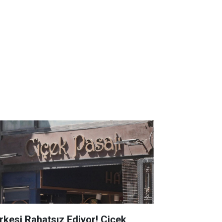
rkesi Rahatsız Ediyor! Çiçek