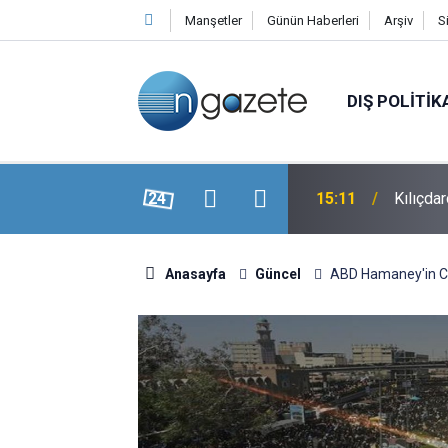
Manşetler
Günün Haberleri
Arşiv
S
DIŞ POLITIK
ayatını Kaybetti
24
15:11
Kılıçdar
Anasayfa
Güncel
ABD Hamaney'in C