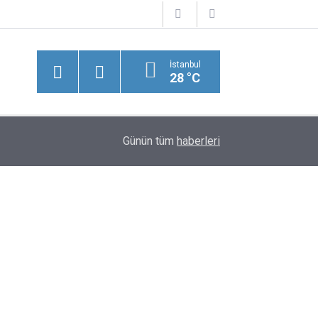
İstanbul
28 °C
15:09
Bakan Uraloğlu Müjdeyi Verdi! 7 Saatlik Yol 1 
Günün tüm
haberleri