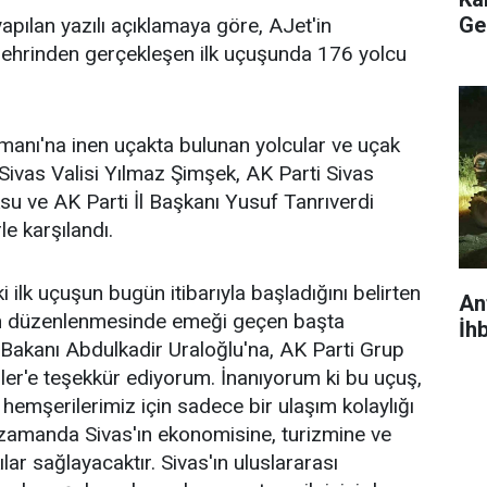
Ge
yapılan yazılı açıklamaya göre, AJet'in
şehrinden gerçekleşen ilk uçuşunda 176 yolcu
manı'na inen uçakta bulunan yolcular ve uçak
 Sivas Valisi Yılmaz Şimşek, AK Parti Sivas
ksu ve AK Parti İl Başkanı Yusuf Tanrıverdi
le karşılandı.
 ilk uçuşun bugün itibarıyla başladığını belirten
An
un düzenlenmesinde emeği geçen başta
İhb
 Bakanı Abdulkadir Uraloğlu'na, AK Parti Grup
er'e teşekkür ediyorum. İnanıyorum ki bu uçuş,
emşerilerimiz için sadece bir ulaşım kolaylığı
zamanda Sivas'ın ekonomisine, turizmine ve
ılar sağlayacaktır. Sivas'ın uluslararası