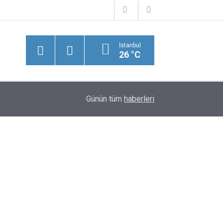
İstanbul
26 °C
09:02
Antakya'da Usulsüz Orman Kesimi İhbarı
Günün tüm
haberleri