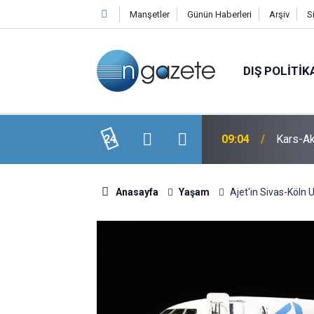
Manşetler
Günün Haberleri
Arşiv
S
DIŞ POLITIK
 3 Ölü, 1 Yaralı
24
09:04
Kars-Ak
Anasayfa
Yaşam
Ajet'in Sivas-Köln 