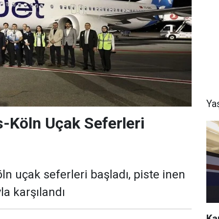
Ya
s-Köln Uçak Seferleri
ln uçak seferleri başladı, piste inen
yla karşılandı
Ka