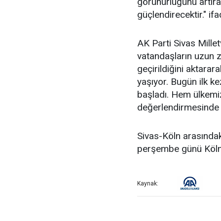
görünürlüğünü artıra
güçlendirecektir." ifa
AK Parti Sivas Mille
vatandaşların uzun z
geçirildiğini aktara
yaşıyor. Bugün ilk ke
başladı. Hem ülkemiz
değerlendirmesinde 
Sivas-Köln arasındak
perşembe günü Köln'
Kaynak: