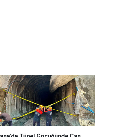
ana'da Tünel Göçüğünde Can