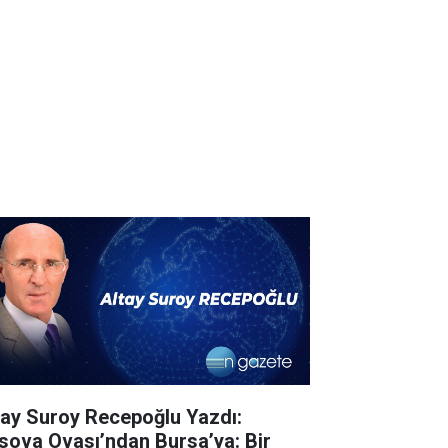
tay Suroy Recepoğlu Yazdı:
sova Ovası’ndan Bursa’ya: Bir