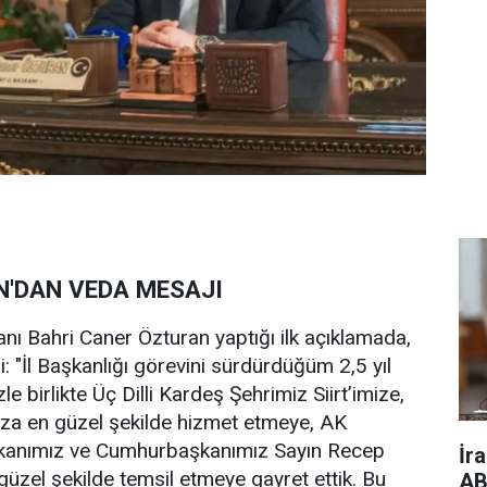
'DAN VEDA MESAJI
kanı Bahri Caner Özturan yaptığı ilk açıklamada,
i: "İl Başkanlığı görevini sürdürdüğüm 2,5 yıl
 birlikte Üç Dilli Kardeş Şehrimiz Siirt’imize,
mıza en güzel şekilde hizmet etmeye, AK
şkanımız ve Cumhurbaşkanımız Sayın Recep
İr
güzel şekilde temsil etmeye gayret ettik. Bu
AB