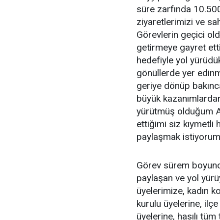
süre zarfında 10.500
ziyaretlerimizi ve sa
Görevlerin geçici old
getirmeye gayret ettiğ
hedefiyle yol yürüdük
gönüllerde yer edinm
geriye dönüp bakınc
büyük kazanımlardan b
yürütmüş olduğum AK 
ettiğimi siz kıymetl
paylaşmak istiyorum
Görev sürem boyunca
paylaşan ve yol yürü
üyelerimize, kadın ko
kurulu üyelerine, ilç
üyelerine, hasılı tüm