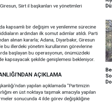
Dü
Giresun, Siirt il başkanları ve yönetimleri
ında kapsamlı bir değişim ve yenilenme sürecine
iddiaların ardından ilk somut adımlar atıldı. Parti
ndan alınan kararla; Adana, Diyarbakır, Giresun
 ile bu illerdeki yönetim kurullarının görevlerine
atlarda başlayan bu operasyonun, önümüzdeki
i de kapsayacak şekilde genişlemesi bekleniyor.
Be
ANLIĞI'NDAN AÇIKLAMA
Soğ
Do
şkanlığı'ndan yapılan açıklamada "Partimizin
arlığını en üst noktaya taşımak amacıyla yapılan
rmeler sonucunda 4 ilde görev değişikliğine