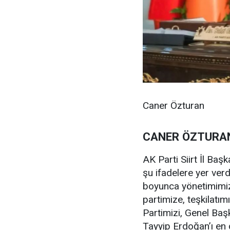
Caner Özturan
CANER ÖZTURAN
AK Parti Siirt İl Baş
şu ifadelere yer verd
boyunca yönetimimizle
partimize, teşkilatı
Partimizi, Genel Ba
Tayyip Erdoğan’ı en 