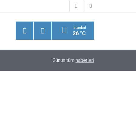
İstanbul
26 °C
13:53
Ederson'dan Ayrılık İddialarına Cevap
Günün tüm
haberleri