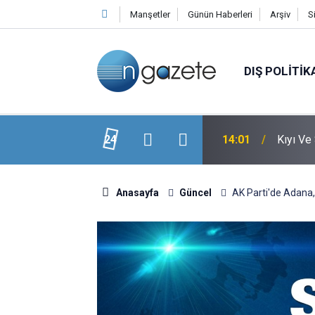
Manşetler
Günün Haberleri
Arşiv
S
DIŞ POLITIK
min! Dev Banka Rakam Verdi
24
14:01
Kıyı Ve
Anasayfa
Güncel
AK Parti'de Adana, 