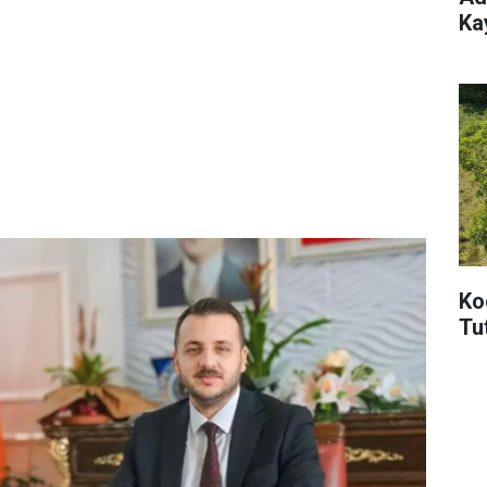
Ka
Ko
Tu