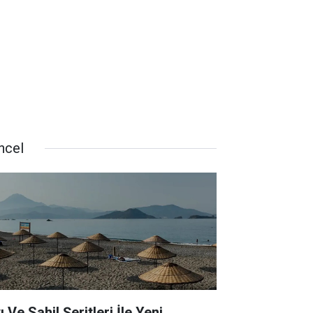
ncel
ı Ve Sahil Şeritleri İle Yeni