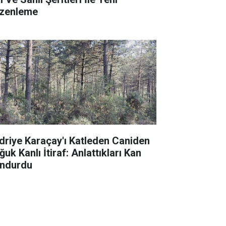
zenleme
driye Karaçay'ı Katleden Caniden
uk Kanlı İtiraf: Anlattıkları Kan
ndurdu