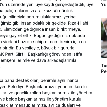
’ün üzerinde yeni üye kaydı gerçekleştirdik, üye
Yü
ha çalışmalarımızı aralıksız sürdürdük.
uğu bilinciyle sorumluluklarımızı yerine
imiz gibi insan odaklı bir şekilde, Rıza-i İlahi
. Elimizden geldiğince insan biriktirmeye,
eye gayret ettik. Bugün geldiğimiz noktada
a vicdani huzura sahip olmam benim için en
iridir. Bu vesileyle, büyük bir gururla
Parti Siirt İl Başkanlığı görevinden istifa
i hemşehrilerimle ve dava arkadaşlarımla
Tü
.
Pe
 bana destek olan, benimle aynı inancı
yen Belediye Başkanlarımıza, yönetim kurulu
lları ve gençlik kolları başkanlarımız ile yönetim
e ve belde başkanlarımız ile yönetim kurulu
 teşkilat mensuplarımıza, ayrıca duaları ve