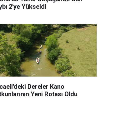
ybı 2'ye Yükseldi
caeli'deki Dereler Kano
tkunlarının Yeni Rotası Oldu