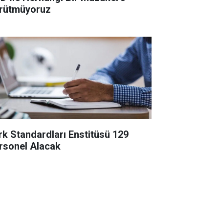
rütmüyoruz
rk Standardları Enstitüsü 129
rsonel Alacak