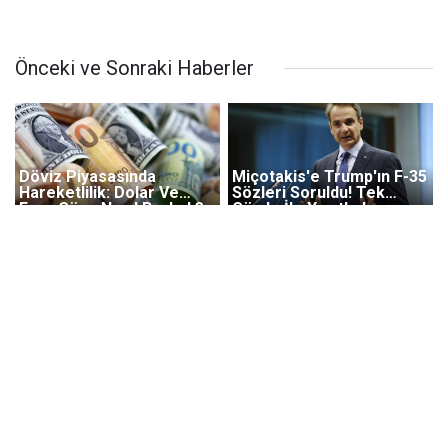
Önceki ve Sonraki Haberler
Döviz Piyasasında
Miçotakis'e Trump'ın F-35
Hareketlilik: Dolar Ve
Sözleri Soruldu! Tek
Euro Güne Nasıl Başladı?
Cümle İle Yanıtladı