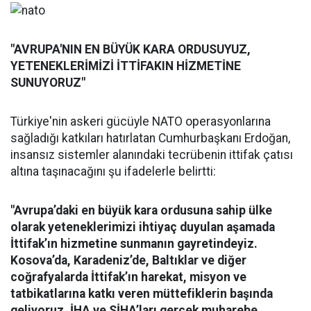
"AVRUPA'NIN EN BÜYÜK KARA ORDUSUYUZ,
YETENEKLERİMİZİ İTTİFAKIN HİZMETİNE
SUNUYORUZ"
Türkiye'nin askeri gücüyle NATO operasyonlarına
sağladığı katkıları hatırlatan Cumhurbaşkanı Erdoğan,
insansız sistemler alanındaki tecrübenin ittifak çatısı
altına taşınacağını şu ifadelerle belirtti:
"Avrupa’daki en büyük kara ordusuna sahip ülke
olarak yeteneklerimizi ihtiyaç duyulan aşamada
İttifak’ın hizmetine sunmanın gayretindeyiz.
Kosova’da, Karadeniz’de, Baltıklar ve diğer
coğrafyalarda İttifak’ın harekat, misyon ve
tatbikatlarına katkı veren müttefiklerin başında
geliyoruz. İHA ve SİHA’ları gerçek muharebe