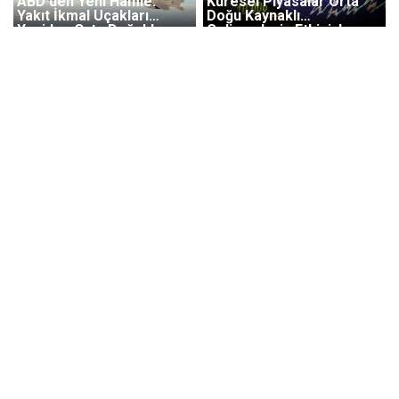
ABD'den Yeni Hamle:
Küresel Piyasalar Orta
Yakıt İkmal Uçakları
Doğu Kaynaklı
Yeniden Orta Doğu'da
Gelişmelerin Etkisiyle
Karışık Seyrediyor