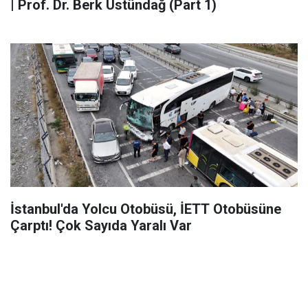
| Prof. Dr. Berk Üstündağ (Part 1)
İstanbul'da Yolcu Otobüsü, İETT Otobüsüne
Çarptı! Çok Sayıda Yaralı Var