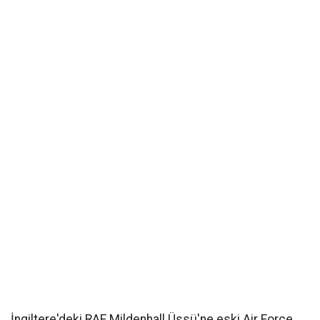
İngiltere'deki RAF Mildenhall Üssü'ne eski Air Force