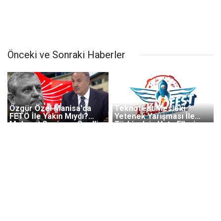
Önceki ve Sonraki Haberler
Özgür Özel Manisa'da
Teknofest Mesleki
FETÖ İle Yakın Mıydı?
Yetenek Yarışması İle
Mehmet Sevigen: Özel'in
Türkiye'nin Usta Elleri
FETÖ İle İlişkisi Varmış!
Geleceğe Hazırlanıyor