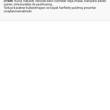
UYARI:
Küfür, hakaret, rencide edici cümleler veya imalar, inançlara saldırı
içeren, imla kuralları ile yazılmamış,
Türkçe karakter kullanılmayan ve büyük harflerle yazılmış yorumlar
onaylanmamaktadır.