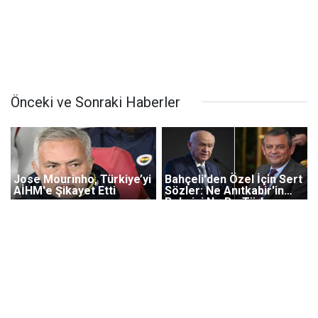
Önceki ve Sonraki Haberler
Jose Mourinho, Türkiye’yi
Bahçeli'den Özel İçin Sert
AİHM'e Şikayet Etti
Sözler: Ne Anıtkabir'in
Bekçisi Ne De Türk
Gençliğinin Lideri Olabilir