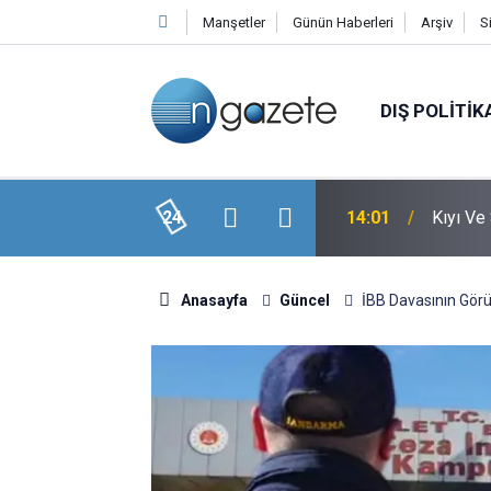
Manşetler
Günün Haberleri
Arşiv
S
DIŞ POLITIK
min! Dev Banka Rakam Verdi
24
14:01
Kıyı Ve
Anasayfa
Güncel
İBB Davasının Gör