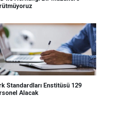
rütmüyoruz
rk Standardları Enstitüsü 129
rsonel Alacak