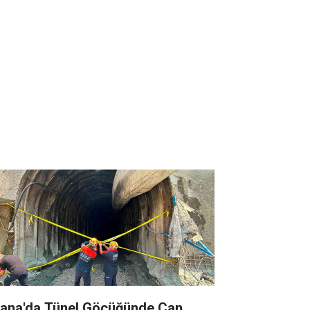
ana'da Tünel Göçüğünde Can