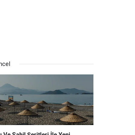
ncel
ı Ve Sahil Şeritleri İle Yeni