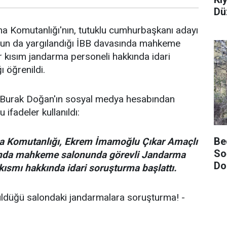
Dü
ma Komutanlığı'nın, tutuklu cumhurbaşkanı adayı
un da yargılandığı İBB davasında mahkeme
r kısım jandarma personeli hakkında idari
 öğrenildi.
 Burak Doğan'ın sosyal medya hesabından
 ifadeler kullanıldı:
Be
ma Komutanlığı, Ekrem İmamoğlu Çıkar Amaçlı
Soğ
’nda mahkeme salonunda görevli Jandarma
Do
 kısmı hakkında idari soruşturma başlattı.