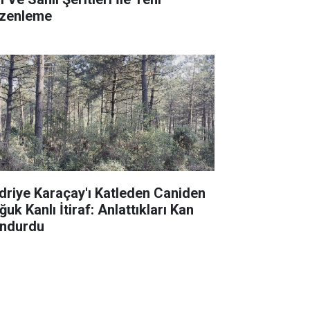
zenleme
driye Karaçay'ı Katleden Caniden
uk Kanlı İtiraf: Anlattıkları Kan
ndurdu