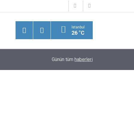
İstanbul
26 °C
13:53
Ederson'dan Ayrılık İddialarına Cevap
Günün tüm
haberleri