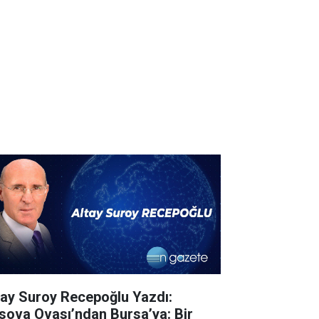
tay Suroy Recepoğlu Yazdı:
sova Ovası’ndan Bursa’ya: Bir