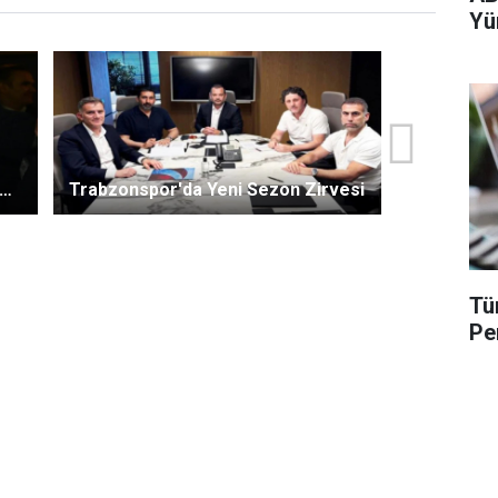
Yü
ni
Trabzonspor'da Yeni Sezon Zirvesi
Tü
Pe