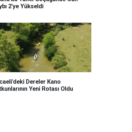
ybı 2'ye Yükseldi
caeli'deki Dereler Kano
tkunlarının Yeni Rotası Oldu