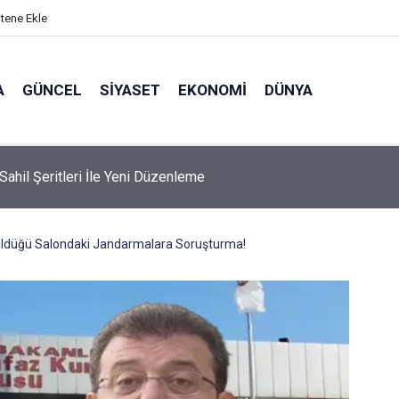
itene Ekle
A
GÜNCEL
SIYASET
EKONOMI
DÜNYA
 Sahil Şeritleri İle Yeni Düzenleme
üldüğü Salondaki Jandarmalara Soruşturma!