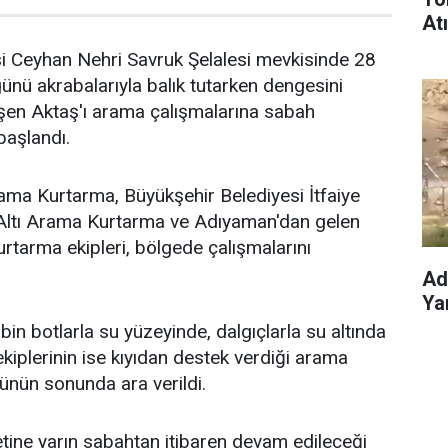
At
i Ceyhan Nehri Savruk Şelalesi mevkisinde 28
ü akrabalarıyla balık tutarken dengesini
en Aktaş'ı arama çalışmalarına sabah
başlandı.
a Kurtarma, Büyükşehir Belediyesi İtfaiye
 Altı Arama Kurtarma ve Adıyaman'dan gelen
urtarma ekipleri, bölgede çalışmalarını
Ad
Yar
ibin botlarla su yüzeyinde, dalgıçlarla su altında
kiplerinin ise kıyıdan destek verdiği arama
günün sonunda ara verildi.
etine yarın sabahtan itibaren devam edileceği