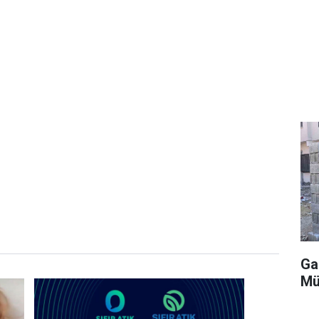
Ga
Mü