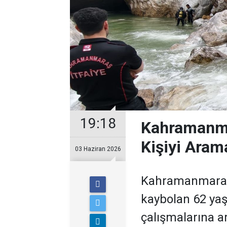
19:18
Kahramanma
Kişiyi Aram
03 Haziran 2026
Kahramanmaraş'
kaybolan 62 ya
çalışmalarına ar