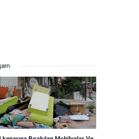
şam
l kenarına Bırakılan Mobilyalar Ve