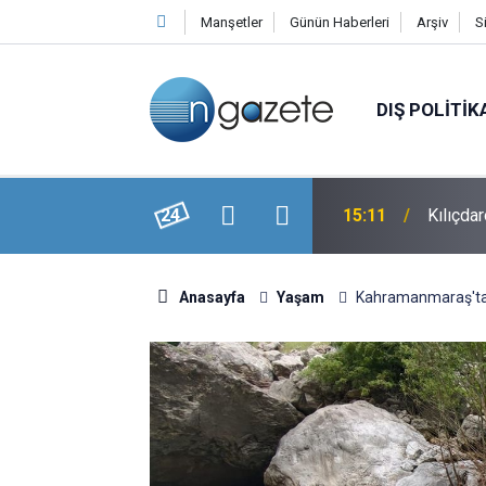
Manşetler
Günün Haberleri
Arşiv
S
DIŞ POLITIK
ayatını Kaybetti
24
15:11
Kılıçdar
Anasayfa
Yaşam
Kahramanmaraş'ta N