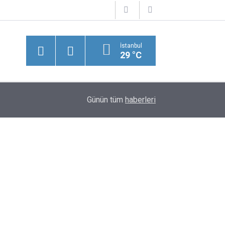
İstanbul
29 °C
15:09
Bakan Uraloğlu Müjdeyi Verdi! 7 Saatlik Yol 1 
Günün tüm
haberleri