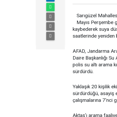
Sarıgüzel Mahalles
Mayıs Perşembe gün
kaybederek suya düş
saatlerinde yeniden 
AFAD, Jandarma Aram
Daire Başkanlığı Su
polis su altı arama k
sürdürdü.
Yaklaşık 20 kişilik ek
sürdürdüğü, asayiş e
çalışmalarına 7'nci 
Aktaş'ı arama faaliy