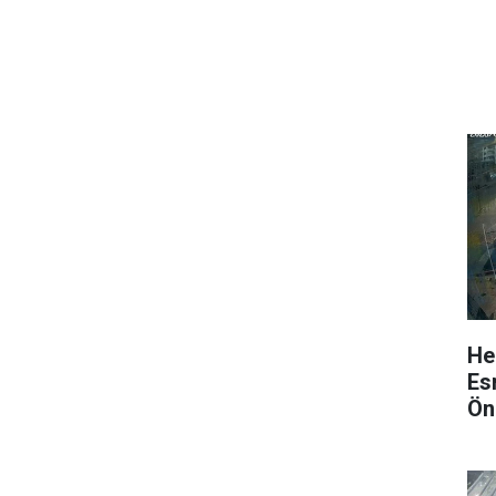
He
Es
Ön