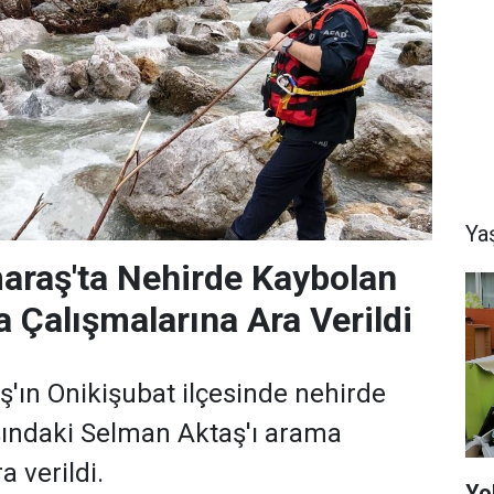
Ya
raş'ta Nehirde Kaybolan
a Çalışmalarına Ara Verildi
ın Onikişubat ilçesinde nehirde
şındaki Selman Aktaş'ı arama
a verildi.
Yo