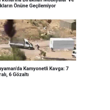
ıkların Önüne Geçilemiyor
ıyaman'da Kamyonetli Kavga: 7
alı, 6 Gözaltı