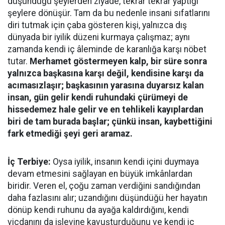
düşündüğü şeylerden ziyade, tekrar tekrar yaptığı
şeylere dönüşür. Tam da bu nedenle insani sıfatlarını
diri tutmak için çaba gösteren kişi, yalnızca dış
dünyada bir iyilik düzeni kurmaya çalışmaz; aynı
zamanda kendi iç âleminde de karanlığa karşı nöbet
tutar.
Merhamet göstermeyen kalp, bir süre sonra
yalnızca başkasına karşı değil, kendisine karşı da
acımasızlaşır; başkasının yarasına duyarsız kalan
insan, gün gelir kendi ruhundaki çürümeyi de
hissedemez hale gelir ve en tehlikeli kayıplardan
biri de tam burada başlar; çünkü insan, kaybettiğini
fark etmediği şeyi geri aramaz.
İç Terbiye:
Oysa iyilik, insanın kendi içini duymaya
devam etmesini sağlayan en büyük imkânlardan
biridir. Veren el, çoğu zaman verdiğini sandığından
daha fazlasını alır; uzandığını düşündüğü her hayatın
dönüp kendi ruhunu da ayağa kaldırdığını, kendi
vicdanını da işlevine kavuşturduğunu ve kendi iç