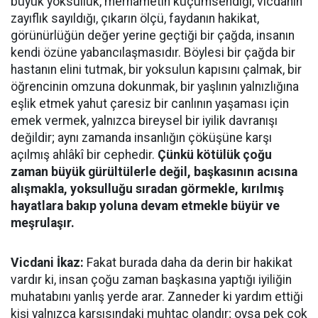
büyük yoksulluk, merhametin küçümsendiği, vicdanın
zayıflık sayıldığı, çıkarın ölçü, faydanın hakikat,
görünürlüğün değer yerine geçtiği bir çağda, insanın
kendi özüne yabancılaşmasıdır. Böylesi bir çağda bir
hastanın elini tutmak, bir yoksulun kapısını çalmak, bir
öğrencinin omzuna dokunmak, bir yaşlının yalnızlığına
eşlik etmek yahut çaresiz bir canlının yaşaması için
emek vermek, yalnızca bireysel bir iyilik davranışı
değildir; aynı zamanda insanlığın çöküşüne karşı
açılmış ahlâkî bir cephedir.
Çünkü kötülük çoğu
zaman büyük gürültülerle değil, başkasının acısına
alışmakla, yoksulluğu sıradan görmekle, kırılmış
hayatlara bakıp yoluna devam etmekle büyür ve
meşrulaşır.
Vicdani İkaz:
Fakat burada daha da derin bir hakikat
vardır ki, insan çoğu zaman başkasına yaptığı iyiliğin
muhatabını yanlış yerde arar. Zanneder ki yardım ettiği
kişi yalnızca karşısındaki muhtaç olandır; oysa pek çok