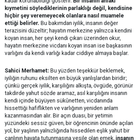
kadar korunabildiği gösterir.
Bir insanın ahlâkî
kıymetini söylediklerinin parlaklığı değil, kendisine
hiçbir şey veremeyecek olanlara nasıl muamele
ettiği belirler.
Bu bakımdan iyilik, insanın değer
terazisini düzeltir; hayatın merkezine yalnızca kendini
koyan insan, her şeyi kendi çıkarı üzerinden okur,
hayatın merkezine vicdanı koyan insan ise başkasının
varlığını da kendi varlığı kadar ciddiye almaya başlar.
Sahici Merhamet:
Bu yüzden teşekkür beklemek,
iyiliğin ruhunu eksilten en büyük yanlışlardan biridir;
çünkü gerçek iyilik, karşılığını alkışta, övgüde, görünür
takdirde yahut sözde aramaz, asıl karşılığını insanın
kendi içinde büyüyen sükûnetten, vicdanında
hissettiği hafiflikten ve varlığının yeniden anlam
kazanmasından alır. Bir açın duası, bir yetimin
yüzündeki sessiz güven, bir öğrencinin önünde açılan
yol, bir yaşlının yalnızlığında hissedilen eşlik yahut bir
canlının hayata tutunmasına vesile olan emek,
insanın