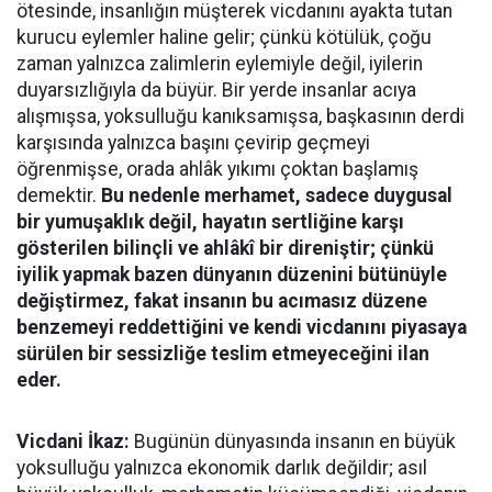
ötesinde, insanlığın müşterek vicdanını ayakta tutan
kurucu eylemler haline gelir; çünkü kötülük, çoğu
zaman yalnızca zalimlerin eylemiyle değil, iyilerin
duyarsızlığıyla da büyür. Bir yerde insanlar acıya
alışmışsa, yoksulluğu kanıksamışsa, başkasının derdi
karşısında yalnızca başını çevirip geçmeyi
öğrenmişse, orada ahlâk yıkımı çoktan başlamış
demektir.
Bu nedenle merhamet, sadece duygusal
bir yumuşaklık değil, hayatın sertliğine karşı
gösterilen bilinçli ve ahlâkî bir direniştir; çünkü
iyilik yapmak bazen dünyanın düzenini bütünüyle
değiştirmez, fakat insanın bu acımasız düzene
benzemeyi reddettiğini ve kendi vicdanını piyasaya
sürülen bir sessizliğe teslim etmeyeceğini ilan
eder.
Vicdani İkaz:
Bugünün dünyasında insanın en büyük
yoksulluğu yalnızca ekonomik darlık değildir; asıl