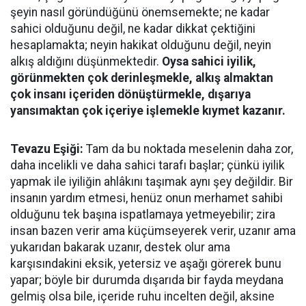
şeyin nasıl göründüğünü önemsemekte; ne kadar
sahici olduğunu değil, ne kadar dikkat çektiğini
hesaplamakta; neyin hakikat olduğunu değil, neyin
alkış aldığını düşünmektedir.
Oysa sahici iyilik,
görünmekten çok derinleşmekle, alkış almaktan
çok insanı içeriden dönüştürmekle, dışarıya
yansımaktan çok içeriye işlemekle kıymet kazanır.
Tevazu Eşiği:
Tam da bu noktada meselenin daha zor,
daha incelikli ve daha sahici tarafı başlar; çünkü iyilik
yapmak ile iyiliğin ahlâkını taşımak aynı şey değildir. Bir
insanın yardım etmesi, henüz onun merhamet sahibi
olduğunu tek başına ispatlamaya yetmeyebilir; zira
insan bazen verir ama küçümseyerek verir, uzanır ama
yukarıdan bakarak uzanır, destek olur ama
karşısındakini eksik, yetersiz ve aşağı görerek bunu
yapar; böyle bir durumda dışarıda bir fayda meydana
gelmiş olsa bile, içeride ruhu incelten değil, aksine