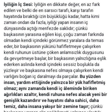
İyiliğin İç Sesi:
İyiliğin en dikkate değer, en az fark
edilen ve belki de en sarsıcı tarafı, karşı tarafın
hayatında bıraktığı izin büyüklüğü kadar, hatta kimi
zaman ondan da fazla, iyiliği yapan insanın iç
dünyasında açtığı menfezde saklıdır; çünkü
başkasının yarasına eğilen kişi, çoğu zaman farkında
olmadan kendi içindeki görünmez yaralara da temas
eder, bir başkasının yükünü hafifletmeye çalışırken
kendi ruhunun üstüne çöken anlamsızlık duygusunu
da gevşetmeye başlar, bir başkasının yalnızlığına eşlik
ederken aslında kendi içindeki sessiz boşlukla da
yüzleşir ve başkasına nefes olmaya çalışırken kendi
varlığını boğan iç daralmayı da parçalar.
Bu yüzden
insan, yardım ettiğinde yalnızca bir yük hafifletmiş
olmaz; aynı zamanda kendi iç âleminde biriken
ağırlıkları azaltır, kendi ruhuna nefes alacak yeni bir
genişlik kazandırır ve hayatını daha sahici, daha
temiz, daha insana yakışır bir zemine taşır;
çünkü