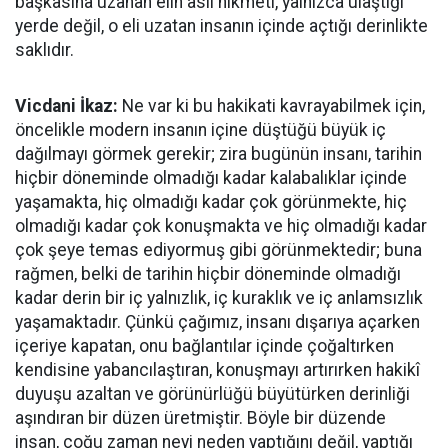
başkasına uzanan elin asıl hikmeti, yalnızca ulaştığı
yerde değil, o eli uzatan insanın içinde açtığı derinlikte
saklıdır.
Vicdani İkaz:
Ne var ki bu hakikati kavrayabilmek için,
öncelikle modern insanın içine düştüğü büyük iç
dağılmayı görmek gerekir; zira bugünün insanı, tarihin
hiçbir döneminde olmadığı kadar kalabalıklar içinde
yaşamakta, hiç olmadığı kadar çok görünmekte, hiç
olmadığı kadar çok konuşmakta ve hiç olmadığı kadar
çok şeye temas ediyormuş gibi görünmektedir; buna
rağmen, belki de tarihin hiçbir döneminde olmadığı
kadar derin bir iç yalnızlık, iç kuraklık ve iç anlamsızlık
yaşamaktadır. Çünkü çağımız, insanı dışarıya açarken
içeriye kapatan, onu bağlantılar içinde çoğaltırken
kendisine yabancılaştıran, konuşmayı artırırken hakikî
duyuşu azaltan ve görünürlüğü büyütürken derinliği
aşındıran bir düzen üretmiştir. Böyle bir düzende
insan, çoğu zaman neyi neden yaptığını değil, yaptığı