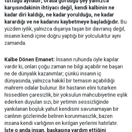
tuttuğu aynadır; orada gördüğü şey yalnızca
karşısındakinin ihtiyacı değil, kendi kalbinin ne
kadar diri kaldığı, ne kadar yorulduğu, ne kadar
karardığı ve ne kadarını kaybetmeye başladığıdır.
Bu
yüzden iyilik, yalnızca dışarıya taşan bir davranış değil,
insanın kendi içine doğru yaptığı bir yolculuktur aynı
zamanda.
Kalbe Dönen Emanet:
İnsanın ruhunda öyle kapılar
vardır ki, onları çoğu zaman ne bilgi açabilir ne başarı
ne de dünyalık kazanımlar; çünkü insanın iç
dünyasında, yalnızca hakikî bir temasın açabildiği
mahrem odalar bulunur. Bir hastanın elini tutarken
hissedilen çaresizlik, bir yoksulun mahcubiyetine eşlik
ederken duyulan sızı, bir yetimin sessizliğinde
yankılanan boşluk yahut kendisini savunamayan bir
canlının gözlerinde beliren korunmasızlık, bazen
insana kendi varlığının en kırılgan yerlerini hatırlatır.
İşte o anda insan, başkasına yardım ettiğini