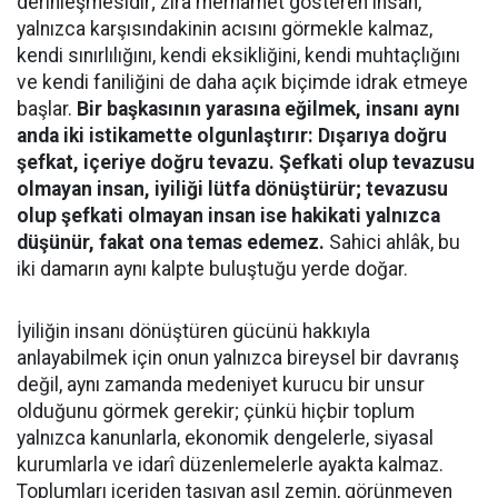
derinleşmesidir; zira merhamet gösteren insan,
yalnızca karşısındakinin acısını görmekle kalmaz,
kendi sınırlılığını, kendi eksikliğini, kendi muhtaçlığını
ve kendi faniliğini de daha açık biçimde idrak etmeye
başlar.
Bir başkasının yarasına eğilmek, insanı aynı
anda iki istikamette olgunlaştırır: Dışarıya doğru
şefkat, içeriye doğru tevazu. Şefkati olup tevazusu
olmayan insan, iyiliği lütfa dönüştürür; tevazusu
olup şefkati olmayan insan ise hakikati yalnızca
düşünür, fakat ona temas edemez.
Sahici ahlâk, bu
iki damarın aynı kalpte buluştuğu yerde doğar.
İyiliğin insanı dönüştüren gücünü hakkıyla
anlayabilmek için onun yalnızca bireysel bir davranış
değil, aynı zamanda medeniyet kurucu bir unsur
olduğunu görmek gerekir; çünkü hiçbir toplum
yalnızca kanunlarla, ekonomik dengelerle, siyasal
kurumlarla ve idarî düzenlemelerle ayakta kalmaz.
Toplumları içeriden taşıyan asıl zemin, görünmeyen