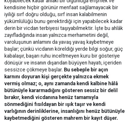
koyabilecek kadar ahlâkî bir olgunluğa erişmek ve
kendisine hiçbir görünür menfaat sağlamayacak bir
iyiliği sırf doğru olduğu, sırf insan kalabilmenin
yükümlülüğü bunu gerektirdiği için yapabilecek kadar
derin bir vicdan terbiyesi taşıyabilmektir. İşte bu ahlâk
zayıfladığında insan yalnızca merhametini değil,
varoluşunun anlamını da yavaş yavaş kaybetmeye
başlar; çünkü vicdanın köreldiği yerde bilgi soğur, güç
kabalaşır, başarı ruhu inceltmeyen kuru bir gösteriye
dönüşür ve insanın dışarıdan büyüyen hayatı, içeriden
sessizce çökmeye başlar.
Bu sebeple bir açın
karnını doyuran kişi gerçekte yalnızca ekmek
vermiş olmaz; o, aynı zamanda kendi kalbine hâlâ
bütünüyle kararmadığını gösteren sessiz bir delil
bırakır, kendi vicdanına henüz tamamıyla
sönmediğini fısıldayan bir ışık taşır ve kendi
varlığının derinliklerine, insanlığını henüz bütünüyle
kaybetmediğini gösteren mahrem bir kayıt düşer.