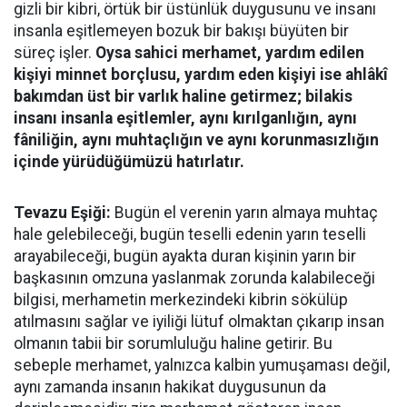
gizli bir kibri, örtük bir üstünlük duygusunu ve insanı
insanla eşitlemeyen bozuk bir bakışı büyüten bir
süreç işler.
Oysa sahici merhamet, yardım edilen
kişiyi minnet borçlusu, yardım eden kişiyi ise ahlâkî
bakımdan üst bir varlık haline getirmez; bilakis
insanı insanla eşitlemler, aynı kırılganlığın, aynı
fâniliğin, aynı muhtaçlığın ve aynı korunmasızlığın
içinde yürüdüğümüzü hatırlatır.
Tevazu Eşiği:
Bugün el verenin yarın almaya muhtaç
hale gelebileceği, bugün teselli edenin yarın teselli
arayabileceği, bugün ayakta duran kişinin yarın bir
başkasının omzuna yaslanmak zorunda kalabileceği
bilgisi, merhametin merkezindeki kibrin sökülüp
atılmasını sağlar ve iyiliği lütuf olmaktan çıkarıp insan
olmanın tabii bir sorumluluğu haline getirir. Bu
sebeple merhamet, yalnızca kalbin yumuşaması değil,
aynı zamanda insanın hakikat duygusunun da