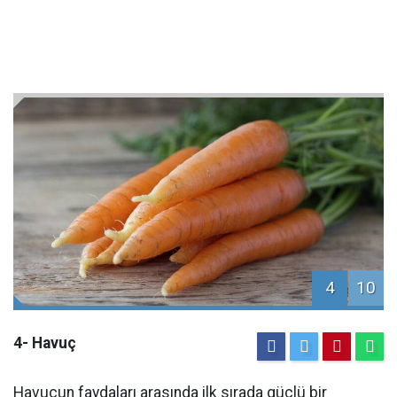
4
10
4- Havuç
Havucun faydaları arasında ilk sırada güçlü bir