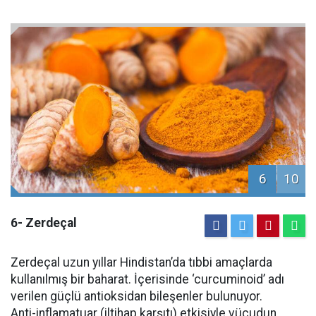
6
10
6- Zerdeçal
Zerdeçal uzun yıllar Hindistan’da tıbbi amaçlarda
kullanılmış bir baharat. İçerisinde ‘curcuminoid’ adı
verilen güçlü antioksidan bileşenler bulunuyor.
Anti-inflamatuar (iltihap karşıtı) etkisiyle vücudun