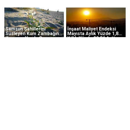
Samsun Sahillerini
İnşaat Maliyet Endeksi
Süsleyen Kum Zambağını
Mayısta Aylık Yüzde 1,87,
Koparan Yandı: Cezası
Yıllık Yüzde 29,84 Arttı
699 Bin TL