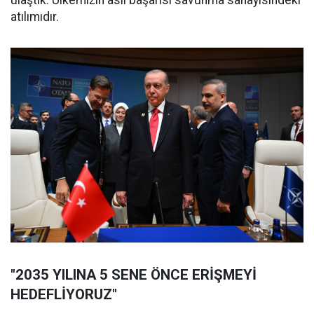
ulaştık. Ülkemizin asıl başarısı savunma sanayisindeki
atılımıdır.
"2035 YILINA 5 SENE ÖNCE ERİŞMEYİ
HEDEFLİYORUZ"