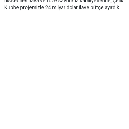
hissedilen hava ve füze savunma kabiliyetlerine, Çelik
Kubbe projemizle 24 milyar dolar ilave bütçe ayırdık.