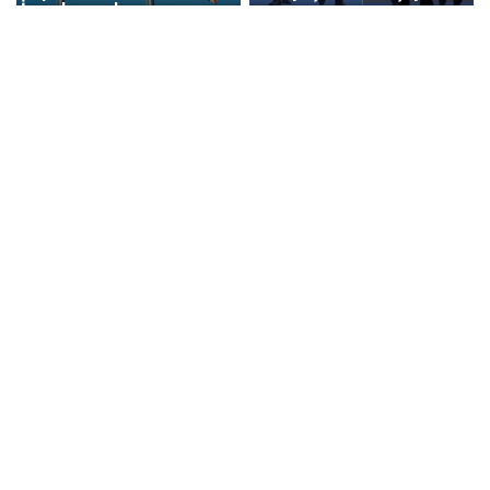
İmzalayacak