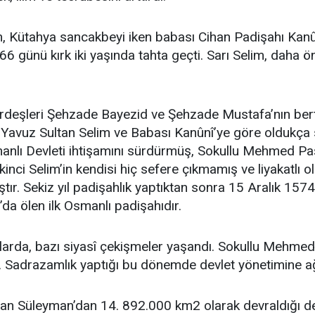
lim, Kütahya sancakbeyi iken babası Cihan Padişahı Kan
66 günü kırk iki yaşında tahta geçti. Sarı Selim, daha ö
kardeşleri Şehzade Bayezid ve Şehzade Mustafa’nın ber
i Yavuz Sultan Selim ve Babası Kanûnî’ye göre oldukça si
lı Devleti ihtişamını sürdürmüş, Sokullu Mehmed Paşa g
kinci Selim’in kendisi hiç sefere çıkmamış ve liyakatlı 
tır. Sekiz yıl padişahlık yaptıktan sonra 15 Aralık 157
l’da ölen ilk Osmanlı padişahıdır.
lk yıllarda, bazı siyasî çekişmeler yaşandı. Sokullu Meh
ı. Sadrazamlık yaptığı bu dönemde devlet yönetimine ağı
ltan Süleyman’dan 14. 892.000 km2 olarak devraldığı de