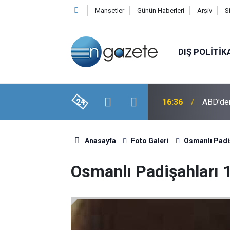
Manşetler
Günün Haberleri
Arşiv
S
DIŞ POLITIK
stan’ın İmzaladığı Anlaşmanın Detayları
24
16:36
ABD'den
Anasayfa
Foto Galeri
Osmanlı Padi
Osmanlı Padişahları