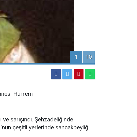
1
10
annesi Hürrem
lı ve sarışındı. Şehzadeliğinde
u’nun çeşitli yerlerinde sancakbeyliği