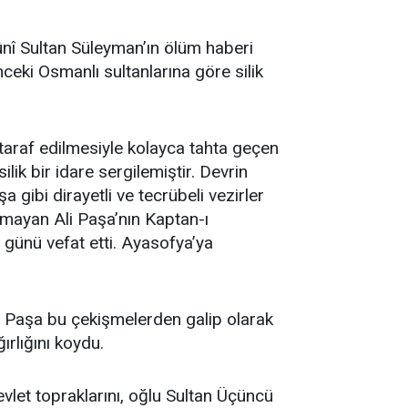
ûnî Sultan Süleyman’ın ölüm haberi
nceki Osmanlı sultanlarına göre silik
taraf edilmesiyle kolayca tahta geçen
lik bir idare sergilemiştir. Devrin
ibi dirayetli ve tecrübeli vezirler
olmayan Ali Paşa’nın Kaptan-ı
4 günü vefat etti. Ayasofya’ya
med Paşa bu çekişmelerden galip olarak
rlığını koydu.
vlet topraklarını, oğlu Sultan Üçüncü