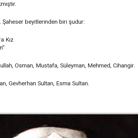
mıştır.
 Şaheser beyitlerinden biri şudur:
ra Kız
n”
ullah, Osman, Mustafa, Süleyman, Mehmed, Cihangir.
tan, Gevherhan Sultan, Esma Sultan.