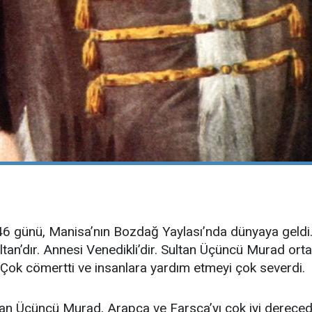
günü, Manisa’nın Bozdağ Yaylası’nda dünyaya geldi. 
ltan’dır. Annesi Venedikli’dir. Sultan Üçüncü Murad orta 
. Çok cömertti ve insanlara yardım etmeyi çok severdi.
ltan Üçüncü Murad, Arapça ve Farsça’yı çok iyi dereced