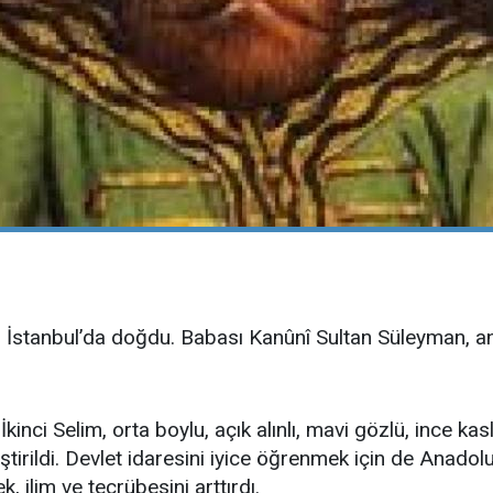
e, İstanbul’da doğdu. Babası Kanûnî Sultan Süleyman, 
kinci Selim, orta boylu, açık alınlı, mavi gözlü, ince kas
ştirildi. Devlet idaresini iyice öğrenmek için de Anadol
, ilim ve tecrübesini arttırdı.