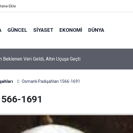
itene Ekle
A
GÜNCEL
SIYASET
EKONOMI
DÜNYA
 Beklenen Veri Geldi, Altın Uçuşa Geçti
şahları
Osmanlı Padişahları 1566-1691
 1566-1691