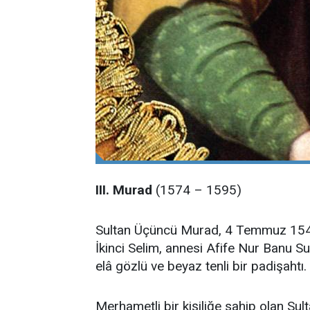
III. Murad
(1574 – 1595)
Sultan Üçüncü Murad, 4 Temmuz 1546 
İkinci Selim, annesi Afife Nur Banu Su
elâ gözlü ve beyaz tenli bir padişahtı
Merhametli bir kişiliğe sahip olan Su