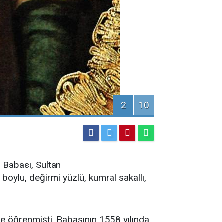
2
10
Babası, Sultan
boylu, değirmi yüzlü, kumral sakallı,
e öğrenmişti. Babasının 1558 yılında,