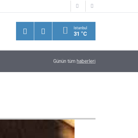
İstanbul
31 °C
Orman Yangınlarıyla Mücadelede Kritik Rol Oyna
16:11
Günün tüm
haberleri
Sayısı Artırılıyor