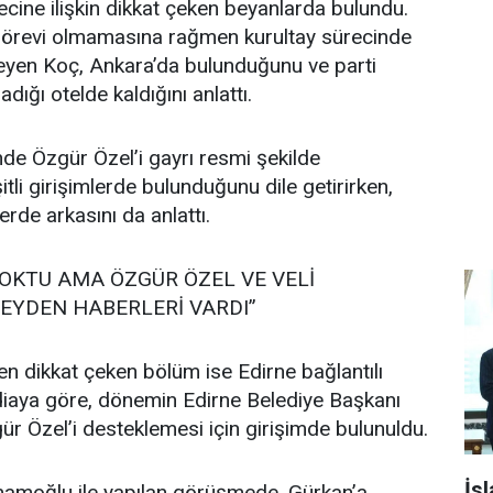
ecine ilişkin dikkat çeken beyanlarda bulundu.
görevi olmamasına rağmen kurultay sürecinde
öyleyen Koç, Ankara’da bulunduğunu ve parti
adığı otelde kaldığını anlattı.
nde Özgür Özel’i gayrı resmi şekilde
tli girişimlerde bulunduğunu dile getirirken,
erde arkasını da anlattı.
OKTU AMA ÖZGÜR ÖZEL VE VELİ
EYDEN HABERLERİ VARDI”
en dikkat çeken bölüm ise Edirne bağlantılı
diaya göre, dönemin Edirne Belediye Başkanı
r Özel’i desteklemesi için girişimde bulunuldu.
İs
amoğlu ile yapılan görüşmede, Gürkan’a