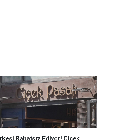
rkesi Rahatsız Ediyor! Çiçek