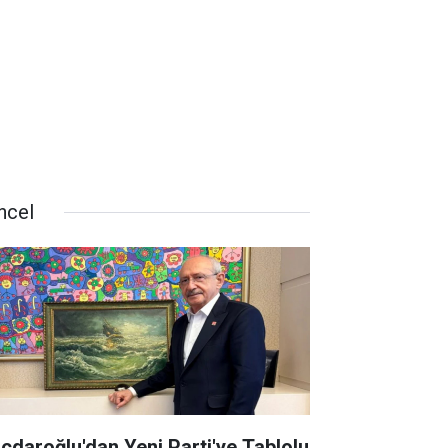
ncel
lıçdaroğlu'dan Yeni Parti'ye Tablolu