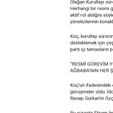
Olağan Kurultayı sür
Herhangi bir resmi 
aktif rol aldığını s
yöneticilerinin konakl
Koç, kurultay süreci
desteklemek için çeşi
parti içi temasların p
“RESMİ GÖREVİM Y
AĞBABA’NIN HER Ş
Koç’un ifadesindeki 
görüşmeler oldu. İd
Recep Gürkan’ın Özgü
Bu süreçte Ekrem İm