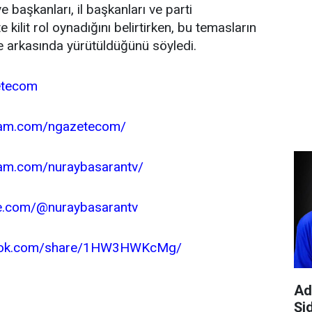
e başkanları, il başkanları ve parti
e kilit rol oynadığını belirtirken, bu temasların
e arkasında yürütüldüğünü söyledi.
etecom
gram.com/ngazetecom/
ram.com/nuraybasarantv/
e.com/@nuraybasarantv
book.com/share/1HW3HWKcMg/
Ad
Şi