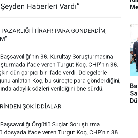
Şeyden Haberleri Vardı”
Mes
PAZARLIĞI İTİRAFI! PARA GÖNDERDİM,
IM”
Başsavcılığı’nın 38. Kurultay Soruşturmasına
ruşturmada ifade veren Turgut Koç, CHP’nin 38.
şkin dün çarpıcı bir ifade verdi. Delegelerle
unu anlatan Koç, bu süreçte para gönderdiğini,
Ba
ğında adaylık sözleri verildiğini öne sürdü.
Sa
Dü
RİNDEN ŞOK İDDİALAR
 Başsavcılığı Örgütlü Suçlar Soruşturma
ü dosyada ifade veren Turgut Koç, CHP’nin 38.