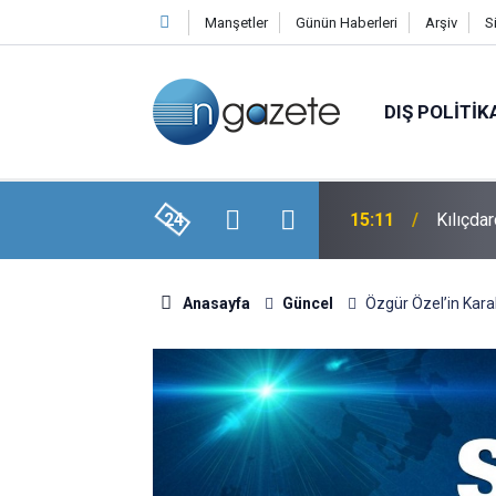
Manşetler
Günün Haberleri
Arşiv
S
DIŞ POLITIK
ayatını Kaybetti
24
15:11
Kılıçdar
Anasayfa
Güncel
Özgür Özel’in Kara