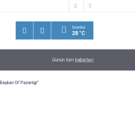
İstanbul
28 °C
15:09
Bakan Uraloğlu Müjdeyi Verdi! 7 Saatlik Yol 1 
Günün tüm
haberleri
Başkan Ol’ Pazarlığı”