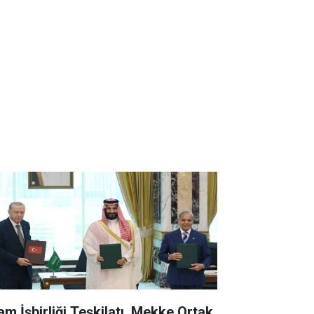
lam İşbirliği Teşkilatı, Mekke Ortak