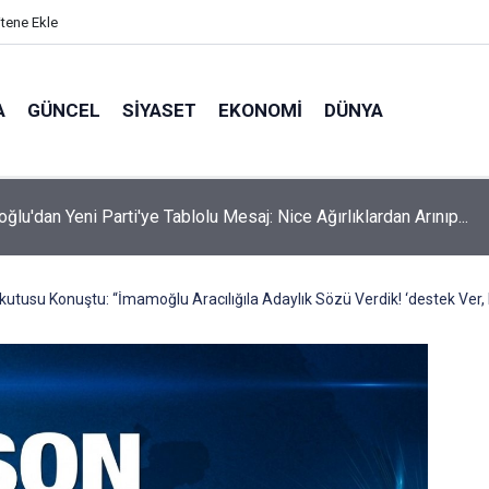
itene Ekle
A
GÜNCEL
SIYASET
EKONOMI
DÜNYA
oğlu'dan Yeni Parti'ye Tablolu Mesaj: Nice Ağırlıklardan Arınıp...
kutusu Konuştu: “İmamoğlu Aracılığıla Adaylık Sözü Verdik! ‘destek Ver, 