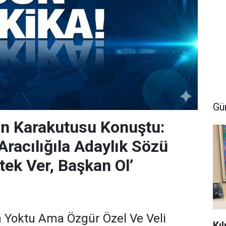
Gü
in Karakutusu Konuştu:
racılığıla Adaylık Sözü
tek Ver, Başkan Ol’
 Yoktu Ama Özgür Özel Ve Veli
Kı