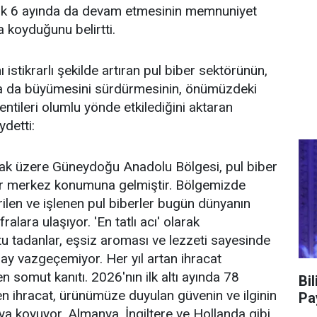
 ilk 6 ayında da devam etmesinin memnuniyet
ya koyduğunu belirtti.
ı istikrarlı şekilde artıran pul biber sektörünün,
nda da büyümesini sürdürmesinin, önümüzdeki
ntileri olumlu yönde etkilediğini aktaran
ydetti:
mak üzere Güneydoğu Anadolu Bölgesi, pul biber
ir merkez konumuna gelmiştir. Bölgemizde
rilen ve işlenen pul biberler bugün dünyanın
ralara ulaşıyor. 'En tatlı acı' olarak
otu tadanlar, eşsiz aroması ve lezzeti sayesinde
ay vazgeçemiyor. Her yıl artan ihracat
 somut kanıtı. 2026'nın ilk altı ayında 78
Bi
len ihracat, ürünümüze duyulan güvenin ve ilginin
Pa
aya koyuyor. Almanya, İngiltere ve Hollanda gibi