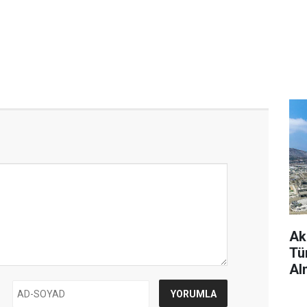
Ak
Tü
Al