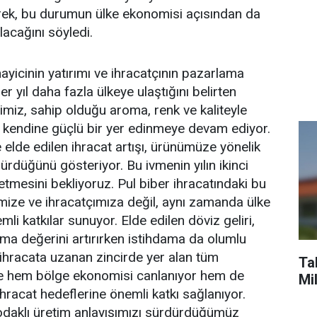
erek, bu durumun ülke ekonomisi açısından da
lacağını söyledi.
ayicinin yatırımı ve ihracatçının pazarlama
er yıl daha fazla ülkeye ulaştığını belirten
rimiz, sahip olduğu aroma, renk ve kaliteyle
 kendine güçlü bir yer edinmeye devam ediyor.
e elde edilen ihracat artışı, ürünümüze yönelik
sürdüğünü gösteriyor. Bu ivmenin yılın ikinci
tmesini bekliyoruz. Pul biber ihracatındaki bu
cimize ve ihracatçımıza değil, aynı zamanda ülke
i katkılar sunuyor. Elde edilen döviz geliri,
tma değerini artırırken istihdama da olumlu
ihracata uzanan zincirde yer alan tüm
Tab
e hem bölge ekonomisi canlanıyor hem de
Mi
ihracat hedeflerine önemli katkı sağlanıyor.
 odaklı üretim anlayışımızı sürdürdüğümüz