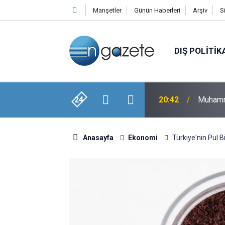
Manşetler
Günün Haberleri
Arşiv
S
DIŞ POLITIK
dana Gelen Şiddetli Patlamada Ölü Ve
24
20:42
Muhamme
Anasayfa
Ekonomi
Türkiye'nin Pul Bi