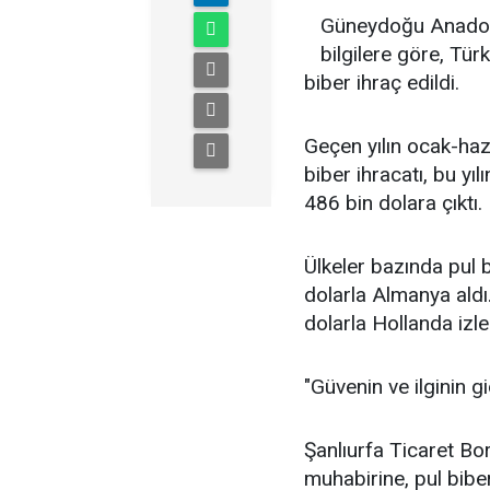
Güneydoğu Anadolu 
bilgilere göre, Tür
biber ihraç edildi.
Geçen yılın ocak-haz
biber ihracatı, bu y
486 bin dolara çıktı.
Ülkeler bazında pul b
dolarla Almanya aldı.
dolarla Hollanda izle
"Güvenin ve ilginin g
Şanlıurfa Ticaret Bo
muhabirine, pul bibe