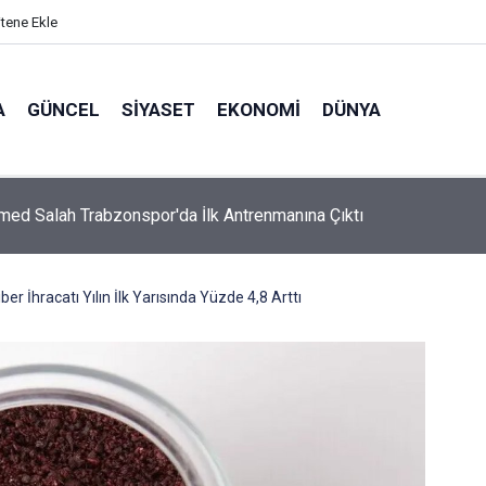
itene Ekle
A
GÜNCEL
SIYASET
EKONOMI
DÜNYA
d Salah Trabzonspor'da İlk Antrenmanına Çıktı
ber İhracatı Yılın İlk Yarısında Yüzde 4,8 Arttı