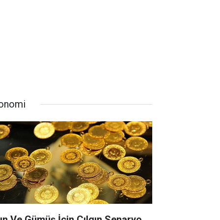
onomi
tın Ve Gümüş İçin Çılgın Senaryo