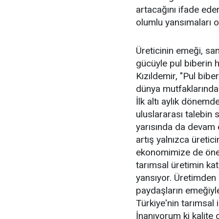
artacağını ifade ed
olumlu yansımaları o
Üreticinin emeği, san
gücüyle pul biberin h
Kızıldemir, "Pul bibe
dünya mutfaklarında
İlk altı aylık dönemd
uluslararası talebin 
yarısında da devam e
artış yalnızca üreti
ekonomimize de öneml
tarımsal üretimin ka
yansıyor. Üretimden 
paydaşların emeğiyl
Türkiye'nin tarımsal 
İnanıyorum ki kalite