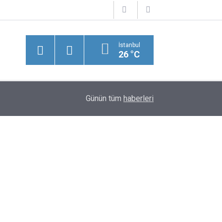
İstanbul
26 °C
20:38
MGK Toplantısı Sona Erdi! 8 Maddelik Bildiride 
Günün tüm
haberleri