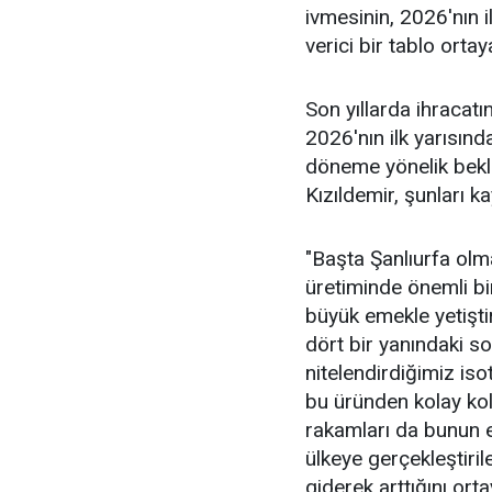
ivmesinin, 2026'nın
verici bir tablo orta
Son yıllarda ihracatın
2026'nın ilk yarısı
döneme yönelik bekle
Kızıldemir, şunları ka
"Başta Şanlıurfa ol
üretiminde önemli b
büyük emekle yetişti
dört bir yanındaki sof
nitelendirdiğimiz is
bu üründen kolay kol
rakamları da bunun en
ülkeye gerçekleştiri
giderek arttığını ort