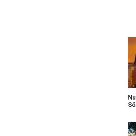
Nu
Sö