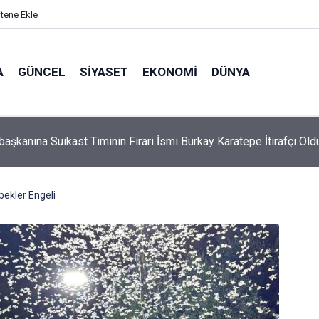
itene Ekle
A
GÜNCEL
SIYASET
EKONOMI
DÜNYA
aşkanına Suikast Timinin Firari İsmi Burkay Karatepe İtirafçı Old
bekler Engeli