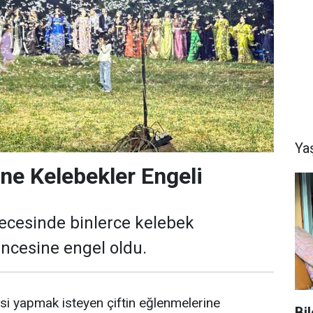
Ya
ne Kelebekler Engeli
gecesinde binlerce kelebek
encesine engel oldu.
esi yapmak isteyen çiftin eğlenmelerine
Bi