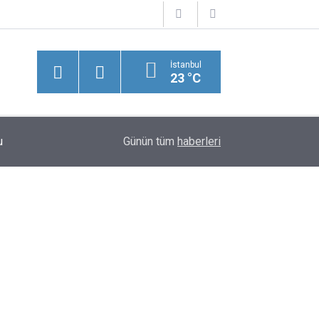
İstanbul
23 °C
FETÖ'nün Siyasi Ayağı, Kayıp 15 Temmuz Rapor
u
22:35
Günün tüm
haberleri
Teklifi | Selçuk Özdağ (PART 2)