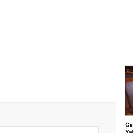
Ga
Ya