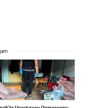
şam
lecik'te Uyuşturucu Operasyonu: