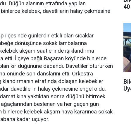
du. Düğün alanının etrafında yapılan
40
 binlerce kelebek, davetlilerin halay çekmesine
 ilçesinde günlerdir etkili olan sıcaklar
kelebeğe dönüşünce sokak lambalarına
 kelebek akşam saatlerinde ışıklandırma
la etti. İlçeye bağlı Başaran köyünde binlerce
olan kır düğününe dadandı. Davetliler otururken
rma önünde son danslarını etti. Orkestra
ışıklandırmanın etrafında dolaşan kelebekler
Bi
Uy
dar davetlilerin halay çekmesine engel oldu.
 damat kına yaktıktan sonra düğünü bitirmek
 ağaçlarından beslenen ve her geçen gün
on binlerce kelebek akşam hava kararınca sokak
sabaha kadar uçuyor.