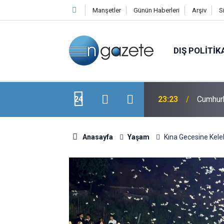
Manşetler
Günün Haberleri
Arşiv
S
DIŞ POLITIK
usuna Tek Kelimelik Yanıt! "Bekleyin"
24
23:23
Cumhurb
Anasayfa
Yaşam
Kına Gecesine Kele