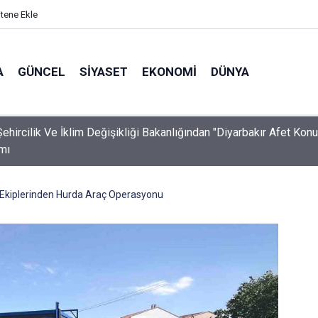
itene Ekle
A
GÜNCEL
SIYASET
EKONOMI
DÜNYA
ehircilik Ve İklim Değişikliği Bakanlığından "Diyarbakır Afet Konut
mı
 Ekiplerinden Hurda Araç Operasyonu