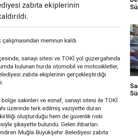
diyesi zabıta ekiplerinin
Sü
ldırıldı.
ik çalışmasından memnun kaldı.
çesinde, sanayi sitesi ve TOKİ yol güzergahında
rumda bulunan hurda otomobil ve motosikletler,
ediyesi zabıta ekiplerinin gerçekleştirdiği
ı.
Sa
Sü
, bölge sakinleri ve esnaf, sanayi sitesi ile TOKİ
ahı üzerinde terk edilmiş vaziyette duran
irliliği oluşturduğu hem de güvenlik riski
iyle şikayette bulundu. Gelen ihbarları
endiren Muğla Büyükşehir Belediyesi zabıta