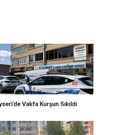
yseri'de Vakfa Kurşun Sıkıldı