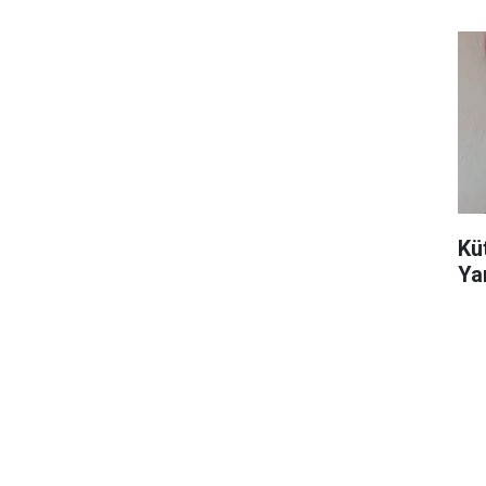
Kü
Yar