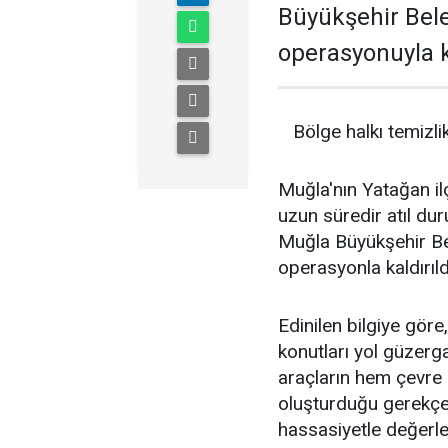
Büyükşehir Bele
operasyonuyla ka
Bölge halkı temizl
Muğla'nın Yatağan il
uzun süredir atıl du
Muğla Büyükşehir Bel
operasyonla kaldırıld
Edinilen bilgiye göre
konutları yol güzerg
araçların hem çevre k
oluşturduğu gerekçes
hassasiyetle değerl