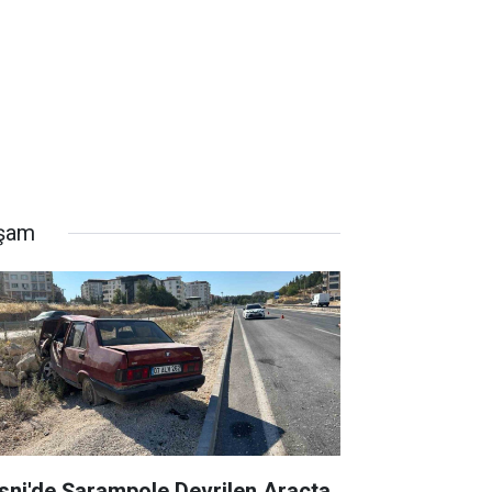
şam
sni'de Şarampole Devrilen Araçta