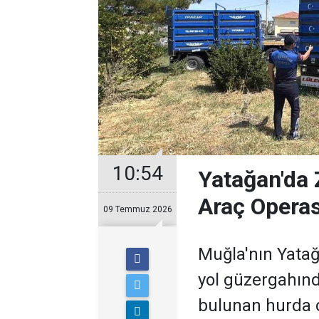
10:54
Yatağan'da 
Araç Opera
09 Temmuz 2026
Muğla'nın Yatağ
yol güzergahınd
bulunan hurda o