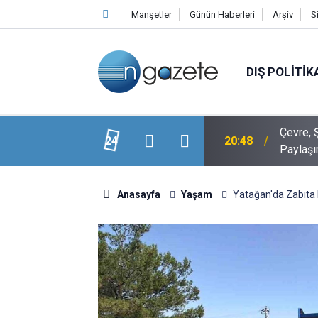
Manşetler
Günün Haberleri
Arşiv
S
DIŞ POLITIK
Veli Ağbaba’nın Ağabeyi Hür Ağbaba, Egeşehir
Çevre, Ş
24
20:48
Paylaşı
Anasayfa
Yaşam
Yatağan'da Zabıta