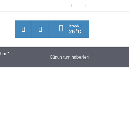
İstanbul
26 °C
ları"
Suriye'nin Başkenti Şam’da Meydana Gelen Şidd
20:43
Günün tüm
haberleri
Yaralılar Olduğu Bildirildi