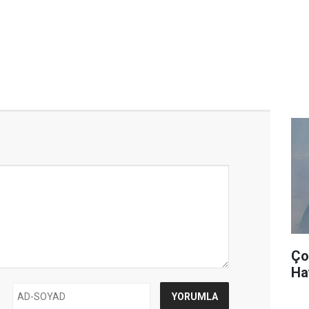
Ço
Ha