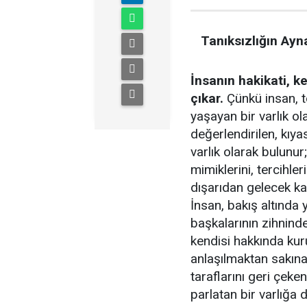
Tanıksızlığın Ayn
İnsanın hakikati, k
çıkar.
Çünkü insan, 
yaşayan bir varlık o
değerlendirilen, kıy
varlık olarak bulunur
mimiklerini, tercihle
dışarıdan gelecek ka
İnsan, bakış altında
başkalarının zihnind
kendisi hakkında kur
anlaşılmaktan sakın
taraflarını geri çeke
parlatan bir varlığa