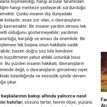
larla biçimlendiği, hangi arzular tarafından
arlığını hangi merkeze yaslayarak sürdürdüğü
mektir. Çünkü insanın dış dünyadaki
k kolaydır; esas zor olan, o davranışların
ğı kavramaktır. Bir insanın yardım etmesi tek
tli olduğunu göstermeyebilir; yardımın
ünürlüğü, karşılığı ve amacı da önemlidir. Bir
öylemesi tek başına onun hakikate sadık
bilir; bazen doğru söz bile kendisini
ı küçültmenin yahut ahlâkî üstünlük hissi
ir. Bu yüzden insanın hakikati, davranışların
iminde değil, o davranışların görünmez niyet
ktaki tutarlılığında ve sessizlik
içinde devam
ğa çıkar.
aşkalarının bakışı altında yalnızca nasıl
Fa
ni hatırlar;
sözünü tartar, tavrını ölçer, yüzünü
Ar