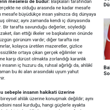
erin meselesi de budur:
Başkaları tarafından
Dü
 gerçekte ne olduğu arasında ne kadar mesafe
 mesafe büyüdükçe insan yalnızca dış dünyaya
rmuş olmaz; aynı zamanda kendi iç dünyasında
r. Bir tarafta savunduğu değerler, söylediği
zaket, ilan ettiği ilkeler ve başkalarının önünde
üzgün görünüm vardır; diğer tarafta ise
rlar, kolayca üretilen mazeretler, gizlice
ssizlikte ortaya çıkan gerçek eğilimler ve
ine karşı dürüst olmakta zorlandığı karanlık
 insanın iç huzuru da, ruhsal ağırlığı da, ahlâkî
Ba
aman bu iki alan arasındaki uyum yahut
So
ir.
Bu sebeple insanın hakikati üzerine
a bireysel ahlâk üzerine konuşmak değildir; aynı
isini nasıl kurduğu, hangi güçlerle ayakta