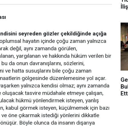
İli
ası
endisini seyreden gözler çekildiğinde açığa
toplumsal hayatın içinde çoğu zaman yalnızca
larak değil, aynı zamanda görülen,
aslanan, yargılanan ve hakkında hüküm verilen bir
; bu da onun davranışlarını, sözlerini,
rini ve hatta susuşlarını bile çoğu zaman
naatlerin gölgesinde düzenlemesine yol açar.
Ge
 yaşarken yalnızca kendisi olmaz; aynı zamanda
Bu
e oluşacak tasvire müdahale etmeye çalışan,
Et
ulacak hükmü yönlendirmek isteyen, yanlış
an, kabul görmek isteyen, küçülmemek için bazı
n ve öne çıkarmak istediği yönlerini dikkatle
 dönüşür. Böyle olunca da insanın dışarıya