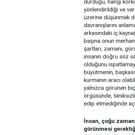
durduğu, hangi korku
yönlendirildiği ve v
üzerine düşünmek de
davranışlarını anlama
arkasındaki iç kayna
başına onun merhame
şartları, zamanı, gör
insanın doğru söz s
olduğunu ispatlamaya
büyütmenin, başkasın
kurmanın aracı olabil
yalnızca görünen biç
örgüsünde, tanıksızlı
edip etmediğinde açı
İnsan, çoğu zaman b
görünmesi gerektiği