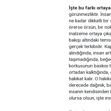
İşte bu farkı ortay
görünmezliktir. İnsan
ne kadar dikkatli bir 
örerse örsün, bir no
malzeme ortaya çıkar
bakışı altındaki tems
gerçek terkibidir. Ka
alındığında, insan a
taşımadığında, beğe
korkusunun baskısı h
ortadan kalktığında, 
hakikat kalır. O haki
derecede dağınık, ba
insanın kendisinden b
olursa olsun, işte in