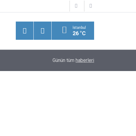
İstanbul
26 °C
11:22
Karaman'da Taksi Kazası: 2 Yaralı
Günün tüm
haberleri