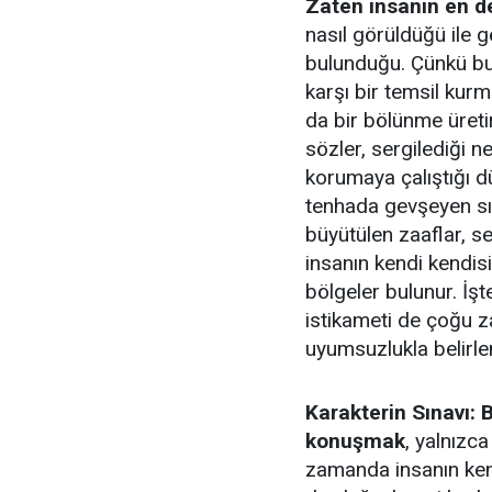
Zaten insanın en d
nasıl görüldüğü ile
bulunduğu. Çünkü bu
karşı bir temsil ku
da bir bölünme üreti
sözler, sergilediği ne
korumaya çalıştığı d
tenhada gevşeyen sını
büyütülen zaaflar, se
insanın kendi kendis
bölgeler bulunur. İşte
istikameti de çoğu z
uyumsuzlukla belirlen
Karakterin Sınavı: 
konuşmak
, yalnızc
zamanda insanın kend