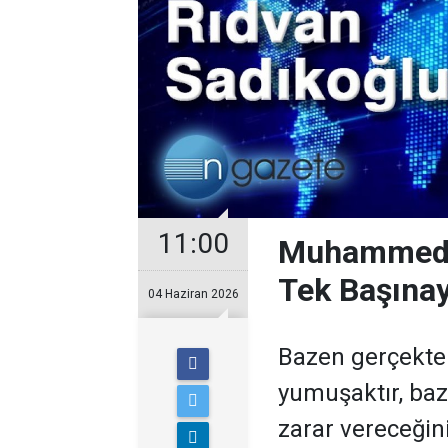
11:00
Muhammed R
Tek Başına
04 Haziran 2026
Bazen gerçekte
yumuşaktır, ba
zarar vereceğin