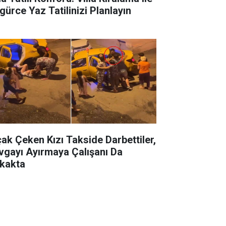
gürce Yaz Tatilinizi Planlayın
çak Çeken Kızı Takside Darbettiler,
vgayı Ayırmaya Çalışanı Da
kakta