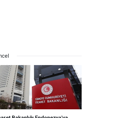
ncel
caret Bakanlığı Endonezya'ya