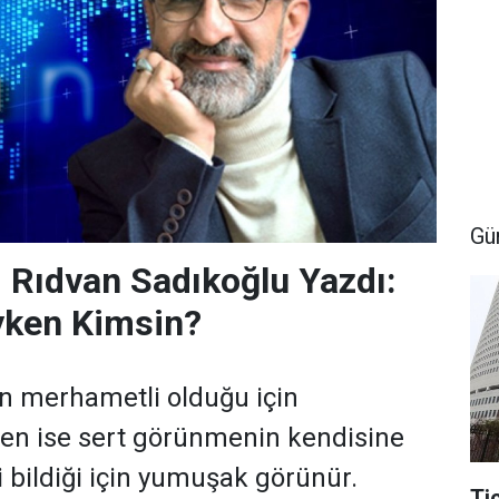
Gü
ıdvan Sadıkoğlu Yazdı:
yken Kimsin?
n merhametli olduğu için
zen ise sert görünmenin kendisine
i bildiği için yumuşak görünür.
Ti