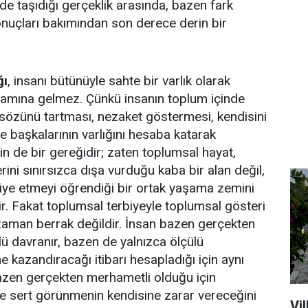
de taşıdığı gerçeklik arasında, bazen fark
nuçları bakımından son derece derin bir
ğı
, insanı bütünüyle sahte bir varlık olarak
lamına gelmez. Çünkü insanın toplum içinde
 sözünü tartması, nezaket göstermesi, kendisini
e başkalarının varlığını hesaba katarak
 de bir gereğidir; zaten toplumsal hayat,
rini sınırsızca dışa vurduğu kaba bir alan değil,
biye etmeyi öğrendiği bir ortak yaşama zemini
ir. Fakat toplumsal terbiyeyle toplumsal gösteri
 zaman berrak değildir. İnsan bazen gerçekten
ülü davranır, bazen de yalnızca ölçülü
 kazandıracağı itibarı hesapladığı için aynı
Bazen gerçekten merhametli olduğu için
e sert görünmenin kendisine zarar vereceğini
Vil