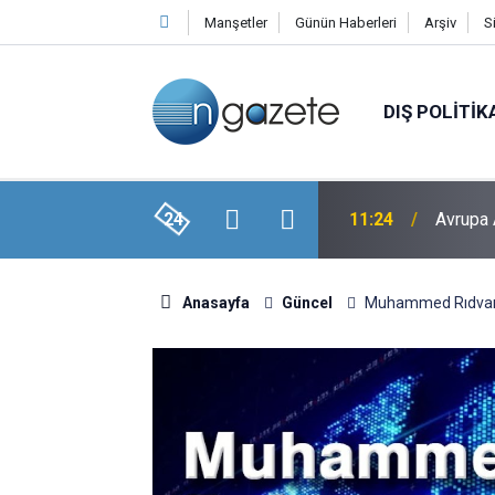
Manşetler
Günün Haberleri
Arşiv
S
DIŞ POLITIK
işkin E-ticaret Rehberi Hazırladı
24
11:24
Avrupa 
Anasayfa
Güncel
Muhammed Rıdvan 