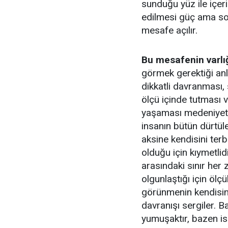
sunduğu yüz ile içeri
edilmesi güç ama so
mesafe açılır.
Bu mesafenin varlı
görmek gerektiği an
dikkatli davranması,
ölçü içinde tutması v
yaşaması medeniyetin
insanın bütün dürtüle
aksine kendisini ter
olduğu için kıymetlid
arasındaki sınır her
olgunlaştığı için ölç
görünmenin kendisine
davranışı sergiler. 
yumuşaktır, bazen is