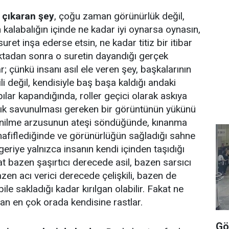
a çıkaran şey
, çoğu zaman görünürlük değil,
 kalabalığın içinde ne kadar iyi oynarsa oynasın,
suret inşa ederse etsin, ne kadar titiz bir itibar
ktadan sonra o suretin dayandığı gerçek
; çünkü insanı asıl ele veren şey, başkalarının
ili değil, kendisiyle baş başa kaldığı andaki
pılar kapandığında, roller geçici olarak askıya
rtık savunulması gereken bir görüntünün yükünü
nilme arzusunun ateşi söndüğünde, kınanma
afiflediğinde ve görünürlüğün sağladığı sahne
geriye yalnızca insanın kendi içinden taşıdığı
kat bazen şaşırtıcı derecede asil, bazen sarsıcı
zen acı verici derecede çelişkili, bazen de
ile sakladığı kadar kırılgan olabilir. Fakat ne
san en çok orada kendisine rastlar.
Gö