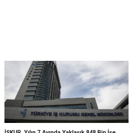
İŞKUR, Yılın 7 Ayında Yaklaşık 848 Bin İşe