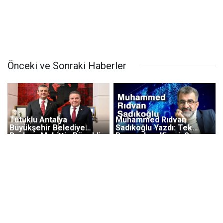
Önceki ve Sonraki Haberler
Tutuklu Antalya
Muhammed Rıdvan
Büyükşehir Belediye
Sadıkoğlu Yazdı: Tek
Başkanı Muhittin Böcek'in
Başınayken Kimsin?
Son Dakika İtirafı